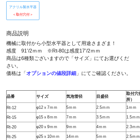
アクリル製水平器
＜取付穴付＞
商品説明
機械に取付から小型水平器として用途さまざま！
感度 91’/2ｍｍ ※Rt-80は感度17’/2ｍｍ
商品は6種類ございますので「サイズ」にてお選びくだ
さい。
価格は「
オプションの値段詳細
」にてご確認ください。
取付穴
品番
サイズ
気泡管径
目盛径
所）
φ12ｘ7ｍｍ
5ｍｍ
2.5ｍｍ
1ｍｍ
Rt-12
φ15ｘ8ｍｍ
7ｍｍ
3.5ｍｍ
1.5ｍｍ
Rt-15
φ20ｘ9ｍｍ
9ｍｍ
4ｍｍ
2.3ｍｍ
Rt-20
φ25ｘ10ｍｍ
14ｍｍ
5ｍｍ
2.5ｍｍ
Rt-25