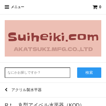
0
メニュー
検索
アクリル製水平器
Rｔ 丸型アイベル水平器（KOD）