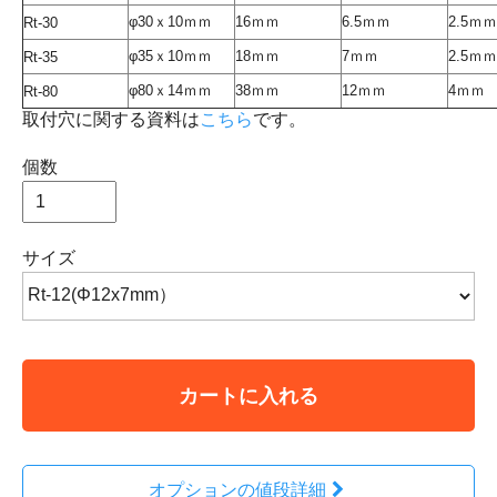
φ30ｘ10ｍｍ
16ｍｍ
6.5ｍｍ
2.5ｍｍ
Rt-30
φ35ｘ10ｍｍ
18ｍｍ
7ｍｍ
2.5ｍｍ
Rt-35
φ80ｘ14ｍｍ
38ｍｍ
12ｍｍ
4ｍｍ
Rt-80
取付穴に関する資料は
こちら
です。
個数
サイズ
カートに入れる
オプションの値段詳細