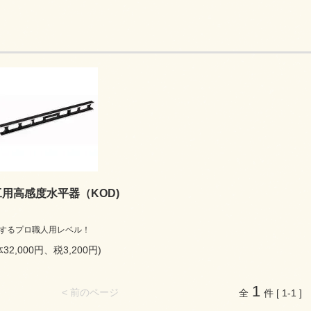
石工用高感度水平器（KOD)
するプロ職人用レベル！
体32,000円、税3,200円)
1
< 前のページ
全
件 [ 1-1 ]