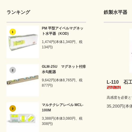
ランキング
鉄製水平器
PM 平型アイベルマグネッ
1
ト水平器（KOD)
1,474円(本体1,340円、税
134円)
GLM-25U マグネット付排
2
水勾配器
9,642円(本体8,765円、税
L-110 
877円)
高感度を必要と
マルチクレアレベル MCL-
35,200円(本
3
100M
3,388円(本体3,080円、税
308円)