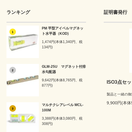
ランキング
証明書発行
PM 平型アイベルマグネッ
1
ト水平器（KOD)
1,474円(本体1,340円、税
134円)
GLM-25U マグネット付排
2
水勾配器
9,642円(本体8,765円、税
ISO3点セ
877円)
製品と一緒の御
9,900円(本体
マルチクレアレベル MCL-
3
100M
3,388円(本体3,080円、税
308円)