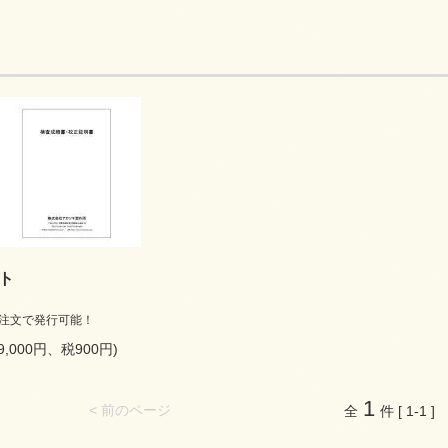
ット
注文で発行可能！
9,000円、税900円)
1
< 前のページ
全
件 [ 1-1 ]