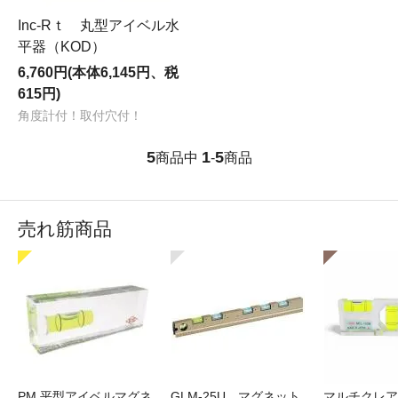
Inc-Rｔ 丸型アイベル水
平器（KOD）
6,760円(本体6,145円、税
615円)
角度計付！取付穴付！
5
1
5
商品中
-
商品
売れ筋商品
PM 平型アイベルマグネ
GLM-25U マグネット
マルチクレア