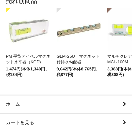
売れ筋商品
PM 平型アイベルマグネ
GLM-25U マグネット
マルチクレア
ット水平器（KOD)
付排水勾配器
MCL-100M
1,474円(本体1,340円、
9,642円(本体8,765円、
3,388円(本体
税134円)
税877円)
税308円)
ホーム
カートを見る