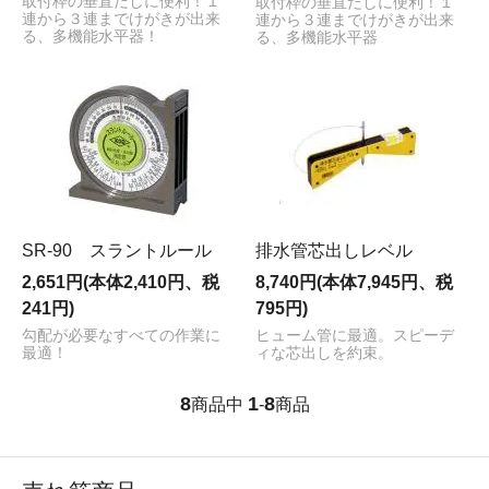
取付枠の垂直だしに便利！１
取付枠の垂直だしに便利！１
連から３連までけがきが出来
連から３連までけがきが出来
る、多機能水平器！
る、多機能水平器
SR-90 スラントルール
排水管芯出しレベル
2,651円(本体2,410円、税
8,740円(本体7,945円、税
241円)
795円)
勾配が必要なすべての作業に
ヒューム管に最適。スピーデ
最適！
ィな芯出しを約束。
8
1
8
商品中
-
商品